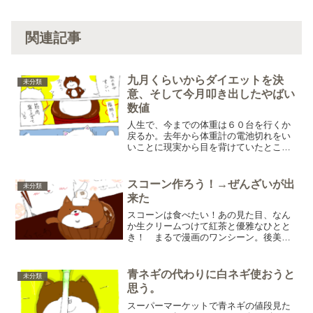
関連記事
九月くらいからダイエットを決
未分類
意、そして今月叩き出したやばい
数値
人生で、今までの体重は６０台を行くか
戻るか。去年から体重計の電池切れをい
いことに現実から目を背けていたとこ
ろ、絶望的な体重を目にしてしまったあ
の九月。63.5kg。 あの日は気持ちよく
酔っ払っていた。ローストビーフとワイ
スコーン作ろう！→ぜんざいが出
未分類
ンと何か（カロリード...
来た
スコーンは食べたい！あの見た目、なん
か生クリームつけて紅茶と優雅なひとと
き！ まるで漫画のワンシーン。後美味
しそう（動機１０割これ）。と、先週に
友達に語っていたところ「家でも作れる
のでは？」と助言いただきました。次回
青ネギの代わりに白ネギ使おうと
未分類
までのお電話お茶会までに...
思う。
スーパーマーケットで青ネギの値段見た