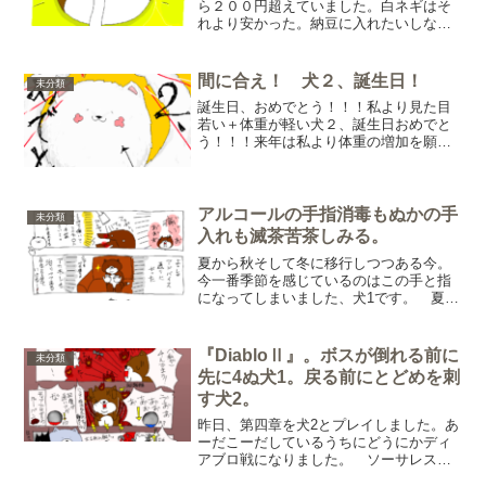
ら２００円超えていました。白ネギはそ
れより安かった。納豆に入れたいしな、
と買うか買わないか二三分くらい悩みま
した。で結局は当分は白ネギを青ネギと
して使おう。納豆に白ネギ入れて食そう
間に合え！ 犬２、誕生日！
未分類
と決めました。それが一週...
誕生日、おめでとう！！！私より見た目
若い＋体重が軽い犬２、誕生日おめでと
う！！！来年は私より体重の増加を願
い、犬２大希望の天ぷら作りました
よ！！！（初天ぷら）たくさん食べて、
太れ。健康でいるため運動で許します
が、太れ。
アルコールの手指消毒もぬかの手
未分類
入れも滅茶苦茶しみる。
夏から秋そして冬に移行しつつある今。
今一番季節を感じているのはこの手と指
になってしまいました、犬1です。 夏シ
ーズンは全く症状が出なかったのです
が、慢心により手の手入れを抜きまくっ
た結果徐々に徐々に異変が出て、秋から
『DiabloⅡ』。ボスが倒れる前に
未分類
冬そして今アカギレで手荒...
先に4ぬ犬1。戻る前にとどめを刺
す犬2。
昨日、第四章を犬2とプレイしました。あ
ーだこーだしているうちにどうにかディ
アブロ戦になりました。 ソーサレスな
自分は「フロスト・ノヴァ」「炎の壁」