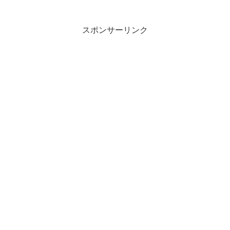
「アイス・ブラスト（恐らく）」で安置
から安全に戦うのが好きなのですが、犬
2（ヘイトとってしまっ...
スポンサーリンク