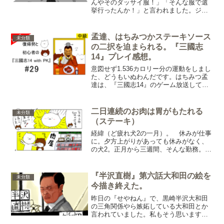
んやそのダッサイ服！」「そんな服で選
挙行ったんか！」と言われました。ジョ
ギングの格好だったのですが駄目だった
模様。「ちゃんとした格好せい」と言わ
れ「コレ着てみ」を連発されました。な
孟達、はちみつかステーキソース
未分類
んか『ゴットファーザー』...
の二択を迫まられる。『三國志
14』プレイ感想。
意図せず1.536カロリー分の運動をしまし
た、どうもいぬわんだです。はちみつ孟
達は、『三國志14』のゲーム放送してい
る時に、視聴してくださっている方に教
えていただきました！孟達「蜀の人間は
なんでもはちみつをかける！（怒り）」
二日連続のお肉は胃がもたれる
未分類
原因ははちみつや...
（ステーキ）
経緯（ど疲れ犬2の一月）。 休みが仕事
に。夕方上がりがあっても休みがなく、
の犬2。正月から三週間、そんな勤務。
風邪やなんやらで職場の人が倒れる中、
代わりの出勤。代わりの仕事。 感染に
気を遣うので、体力どころか精神も疲れ
『半沢直樹』第六話大和田の絵を
未分類
てくる。 でも犬2に...
今描き終えた。
昨日の『せやねん』で、黒崎半沢大和田
の三角関係やら嫉妬している大和田とか
言われていました。私もそう思います。
多分、「二人して面白そうなことして羨