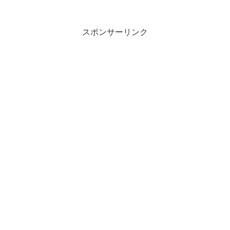
ましい」という目線だと思います。そこ
からの溜めに溜めた「銀行沈ッ没！」で
笑かしにくる。大和田常務...
スポンサーリンク