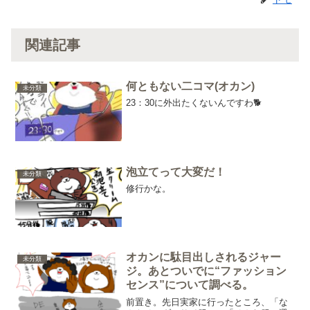
関連記事
何ともない二コマ(オカン)
未分類
23：30に外出たくないんですわ🐕
泡立てって大変だ！
未分類
修行かな。
オカンに駄目出しされるジャー
未分類
ジ。あとついでに“ファッション
センス”について調べる。
前置き。先日実家に行ったところ、「な