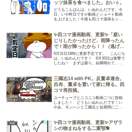
ッツ抹茶を食べました。おいｃ。
どうもこんばんは、いぬわんだです。今
日、いや昨日ですが動画とショート動画
を上げました！今後も四コマ漫画をショ
ート動画にしてアップデートにしていき
たいなと思っています。（一コマ一コマ
映して、セリフを棒読みちゃんに喋らす
✨四コマ漫画動画、更新✨「庭い
動画
のもいいかもしれない！）...
じりしたかったけど、雨降ったん
で！雨が降ったから！！（逃げ
る）」
8月31日18時に更新予定です。 こんにち
は、いぬわんだです！ 8月30日は衝撃で
したね！ まずは曇り。結構晴れて、太
陽がテカテカしている日が多かったの
で、曇り！ まあ嬉しかったです。 で
も、それよりも嬉しかったのは、“気温”で
三國志14 with PK。反董卓連合。
動画
すよね！ 高...
呂布、董卓を置いて家に帰る。四
コマ再投稿。
ユーチューブとニコニコ動画二つに投稿
しました！ どうもいぬわんだです！い
やあ、モンハンと三國志と短期間に二つ
動画作成できて、なんか嬉しいです！今
回三國志動画は生放送の一部を編集し
て、「切り抜き動画」のようにしてみま
✨四コマ漫画動画、更新✨アザラ
動画
した！この形式だと、生放送...
シの物まねをする二重顎🐕