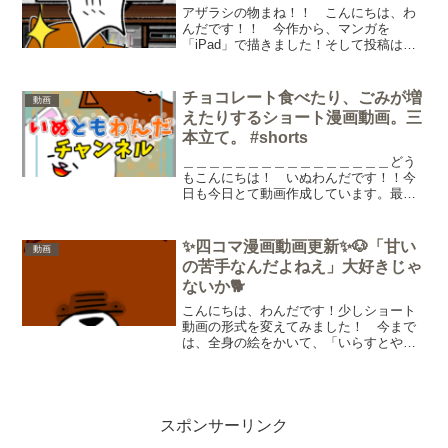
アザラシの物まね！！ こんにちは、わ
んだです！！ 今作から、マンガを
「iPad」で描きました！そして投稿はス
マホから。YouTube音楽使用しまし
た！ YouTubeショート、TikTokとかも
そうですが、歌がある形式の動画はなん
チョコレート食べたり、ごみが増
動画
かおしゃれ...
えたりするショート漫画動画。三
本立て。 #shorts
＿＿＿＿＿＿＿＿＿＿＿＿＿＿＿＿どう
もこんにちは！ いぬわんだです！！今
日も今日とて動画作成しています。最
近、「chatGPT」？というものにハマっ
て色々話しかけているんですが、あれわ
りとAI、間違えるんですね。「美髯公」
✨四コマ漫画動画更新✨🐶「甘い
動画
の読み方なんですが...
の苦手なんだよねえ」大好きじゃ
ないか🐕
こんにちは、わんだです！少しショート
動画の形式を変えてみました！ 今まで
は、全身の絵をかいて、「いらすとや」
さんの絵と組み合わせでアニメーション
風に作成していたのですが、今回は全コ
マ描いてみました。 ショート動画で投
稿する前は、全コマ描いて...
スポンサーリンク