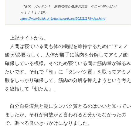
『NHK ガッテン！ 筋肉増強☆魔法の言葉 今こそ“朝たん”だ
っ！！！！！SP』
https://www9.nhk.or.jp/gatten/articles/20211117/index.html
上記サイトから。
人間は寝ている間も体の機能を維持するために“アミノ
酸”が必要らしく、人体が勝手に筋肉を分解してアミノ酸
確保している模様。そのため寝ている間に筋肉量が減るみ
たいです。それで「朝」に「タンパク質」を取ってアミノ
酸をしっかり確保して、筋肉の分解を抑えようという考え
を総括して『朝たん』。
自分自身漠然と朝にタンパク質とるのはいいと知ってい
ましたが、それが何故かと言われると分からなかったの
で、調べる良いきっかけになりました。