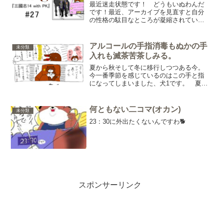
最近迷走状態です！ どうもいぬわんだ
です！最近、アーカイブを見直すと自分
の性格の駄目なところが凝縮されていて
いました。反省するために、旅に出てき
ます（やるべき事して自分自身を整理し
ます）。・発声練習・読書・クロッキ
アルコールの手指消毒もぬかの手
未分類
ー？（人物練習）・衣服の片...
入れも滅茶苦茶しみる。
夏から秋そして冬に移行しつつある今。
今一番季節を感じているのはこの手と指
になってしまいました、犬1です。 夏シ
ーズンは全く症状が出なかったのです
が、慢心により手の手入れを抜きまくっ
た結果徐々に徐々に異変が出て、秋から
何ともない二コマ(オカン)
未分類
冬そして今アカギレで手荒...
23：30に外出たくないんですわ🐕
スポンサーリンク