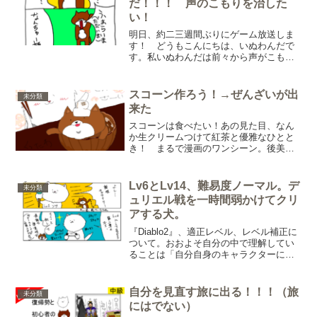
だ！！！ 声のこもりを治した
い！
明日、約二三週間ぶりにゲーム放送しま
す！ どうもこんにちは、いぬわんだで
す。私いぬわんだは前々から声がこもる
傾向が御座いまして、それは小中から。
そのため歌や音楽は苦手で人前で歌うと
なるとうまく声が出ず、ひどい有様でし
スコーン作ろう！→ぜんざいが出
未分類
た。現在も同じで、時々自...
来た
スコーンは食べたい！あの見た目、なん
か生クリームつけて紅茶と優雅なひとと
き！ まるで漫画のワンシーン。後美味
しそう（動機１０割これ）。と、先週に
友達に語っていたところ「家でも作れる
のでは？」と助言いただきました。次回
Lv6とLv14、難易度ノーマル。デ
未分類
までのお電話お茶会までに...
ュリエル戦を一時間弱かけてクリ
アする犬。
『Diablo2』、適正レベル、レベル補正に
ついて。おおよそ自分の中で理解してい
ることは「自分自身のキャラクターにあ
ったクエストに行く」「モンスターか何
かがLv10以上の差ありその場合戦っても
経験値がたまらずレベルアップしない」
自分を見直す旅に出る！！！（旅
未分類
です。下記の...
にはでない）