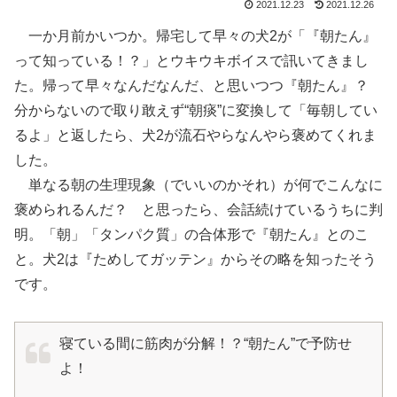
2021.12.23
2021.12.26
一か月前かいつか。帰宅して早々の犬2が「『朝たん』
って知っている！？」とウキウキボイスで訊いてきまし
た。帰って早々なんだなんだ、と思いつつ『朝たん』？
分からないので取り敢えず“朝痰”に変換して「毎朝してい
るよ」と返したら、犬2が流石やらなんやら褒めてくれま
した。
単なる朝の生理現象（でいいのかそれ）が何でこんなに
褒められるんだ？ と思ったら、会話続けているうちに判
明。「朝」「タンパク質」の合体形で『朝たん』とのこ
と。犬2は『ためしてガッテン』からその略を知ったそう
です。
寝ている間に筋肉が分解！？“朝たん”で予防せ
よ！