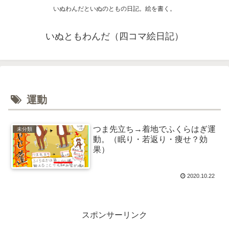
いぬわんだといぬのともの日記。絵を書く。
いぬともわんだ（四コマ絵日記）
運動
つま先立ち→着地でふくらはぎ運
未分類
動。（眠り・若返り・痩せ？効
果）
2020.10.22
スポンサーリンク