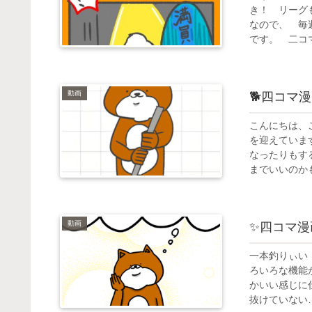
き！ リーグ
なので、 毎
です。 二コマ
動画
🐕四コマ
こんにちは、
を迎えていま
なったりもす
までいいのかも
動画
✨四コマ漫
一本釣りぃい
ろいろな機能
かいい感じに
抜けていない…