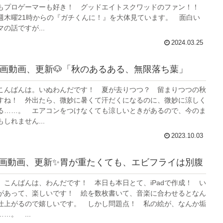
もプロゲーマーも好き！ グッドエイトスクワッドのファン！！
週木曜21時からの『ガチくんに！』を大体見ています。 面白い
の話ですが...
2024.03.25
漫画動画、更新🐶「秋のあるある、無限落ち葉」
こんばんは。いぬわんだです！ 夏が去りつつ？ 留まりつつの秋
すね！ 外出たら、微妙に暑くて汗だくになるのに、微妙に涼しく
る……。 エアコンをつけなくても涼しいときがあるので、今のま
しれません...
2023.10.03
画動画、更新✨胃が重たくても、エビフライは別腹
 こんばんは、わんだです！ 本日も本日とて、iPadで作成！ い
があって、楽しいです！ 絵を数枚書いて、音楽に合わせるとなん
仕上がるので嬉しいです。 しかし問題点！ 私の絵が、なんか垢
…。 ...