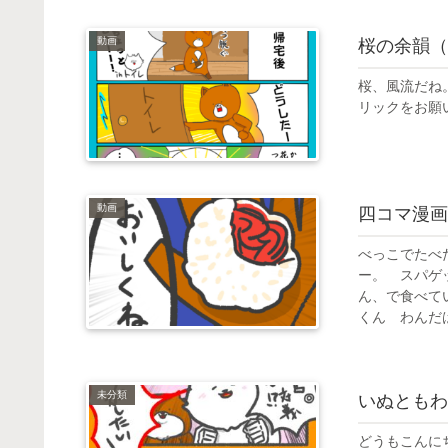
動画
桜の余韻（
桜、風流だね
リックをお願
動画
四コマ漫画
べっこでたべ
ー。 スパゲ
ん、で食べて
くん わんだは
未分類
いぬともわ
どうもこんに