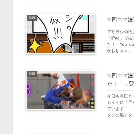
動画
✨四コマ漫
アザラシの物
「iPad」で
た！ YouT
かおしゃれ...
動画
✨四コマ漫
た！」→翌
今日も今日と
もくんに「早
ています！ 
タンの離すタイ