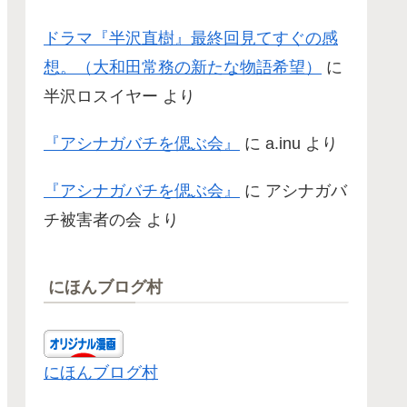
ドラマ『半沢直樹』最終回見てすぐの感
想。（大和田常務の新たな物語希望）
に
半沢ロスイヤー
より
『アシナガバチを偲ぶ会』
に
a.inu
より
『アシナガバチを偲ぶ会』
に
アシナガバ
チ被害者の会
より
にほんブログ村
にほんブログ村