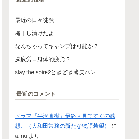
最近の日々徒然
梅干し漬けたよ
なんちゃってキャンプは可能か？
脳疲労＝身体的疲労？
slay the spire2ときどき薄皮パン
最近のコメント
ドラマ『半沢直樹』最終回見てすぐの感
想。（大和田常務の新たな物語希望）
に
a.inu
より