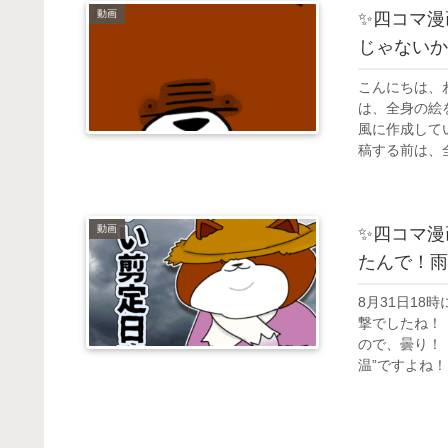
動画
✨四コマ漫
じゃないか
こんにちは、
は、全身の絵
風に作成して
稿する前は、全
動画
✨四コマ漫
たんで！雨
8月31日18
撃でしたね！
ので、曇り！
温”ですよね！ 