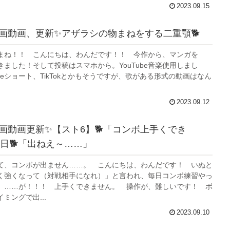
2023.09.15
画動画、更新✨アザラシの物まねをする二重顎🐕
まね！！ こんにちは、わんだです！！ 今作から、マンガを
描きました！そして投稿はスマホから。YouTube音楽使用しまし
ubeショート、TikTokとかもそうですが、歌がある形式の動画はなん
2023.09.12
画動画更新✨【スト6】🐕「コンボ上手くでき
日🐕「出ねえ～……」
て、コンボが出ません……。 こんにちは、わんだです！ いぬと
く強くなって（対戦相手になれ）」と言われ、毎日コンボ練習やっ
……が！！！ 上手くできません。 操作が、難しいです！ ボ
ミングで出...
2023.09.10