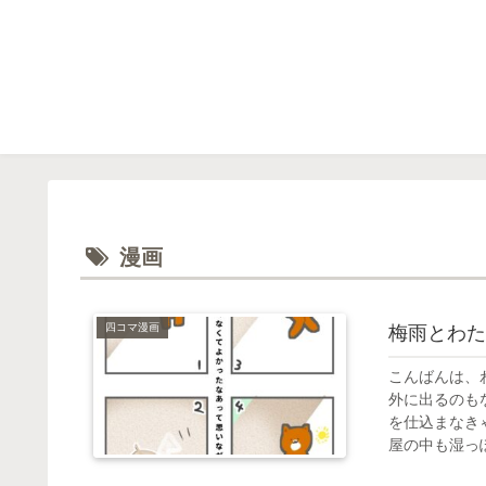
漫画
四コマ漫画
梅雨とわた
こんばんは、
外に出るのも
を仕込まなき
屋の中も湿っぽ