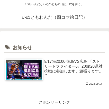
いぬわんだといぬのともの日記。絵を書く。
いぬともわんだ（四コマ絵日記）
お知らせ
9/17㈰20:00 徳島VS広島 『スト
お知らせ
リートファイター6』20on20県対
抗戦に参加します。頑張ります
🐶！
2023.09.17
スポンサーリンク