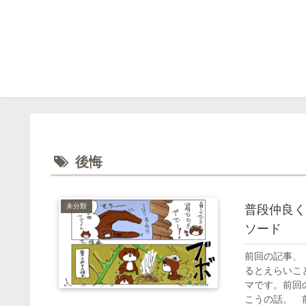
後悔
未分類
普段仲良く
ソード
前回の記事、
るとえらいこ
マです。前回
こうの話。 前