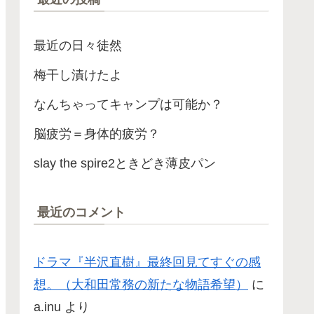
最近の日々徒然
梅干し漬けたよ
なんちゃってキャンプは可能か？
脳疲労＝身体的疲労？
slay the spire2ときどき薄皮パン
最近のコメント
ドラマ『半沢直樹』最終回見てすぐの感
想。（大和田常務の新たな物語希望）
に
a.inu
より