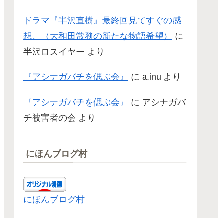
ドラマ『半沢直樹』最終回見てすぐの感
想。（大和田常務の新たな物語希望）
に
半沢ロスイヤー
より
『アシナガバチを偲ぶ会』
に
a.inu
より
『アシナガバチを偲ぶ会』
に
アシナガバ
チ被害者の会
より
にほんブログ村
にほんブログ村